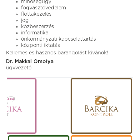
minőségügy
fogyasztóvédelem
flottakezelés
jog
közbeszerzés
informatika
önkormányzati kapcsolattartás
központi iktatás
Kellemes és hasznos barangolást kívánok!
Dr. Makkai Orsolya
ügyvezető