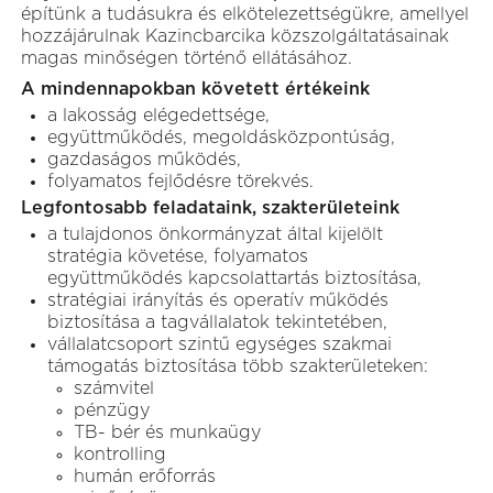
építünk a tudásukra és elkötelezettségükre, amellyel
hozzájárulnak Kazincbarcika közszolgáltatásainak
magas minőségen történő ellátásához.
A mindennapokban követett értékeink
a lakosság elégedettsége,
együttműködés, megoldásközpontúság,
gazdaságos működés,
folyamatos fejlődésre törekvés.
Legfontosabb feladataink, szakterületeink
a tulajdonos önkormányzat által kijelölt
stratégia követése, folyamatos
együttműködés kapcsolattartás biztosítása,
stratégiai irányítás és operatív működés
biztosítása a tagvállalatok tekintetében,
vállalatcsoport szintű egységes szakmai
támogatás biztosítása több szakterületeken:
számvitel
pénzügy
TB- bér és munkaügy
kontrolling
humán erőforrás