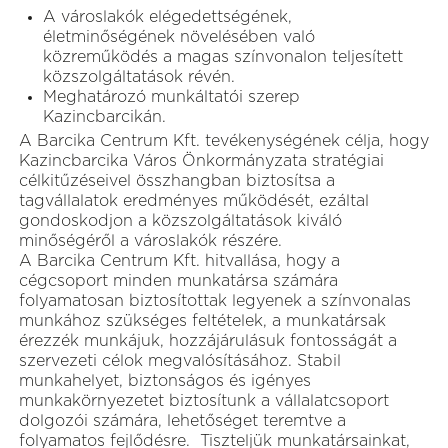
A városlakók elégedettségének,
életminőségének növelésében való
közreműködés a magas színvonalon teljesített
közszolgáltatások révén.
Meghatározó munkáltatói szerep
Kazincbarcikán.
A Barcika Centrum Kft. tevékenységének célja, hogy
Kazincbarcika Város Önkormányzata stratégiai
célkitűzéseivel összhangban biztosítsa a
tagvállalatok eredményes működését, ezáltal
gondoskodjon a közszolgáltatások kiváló
minőségéről a városlakók részére.
A Barcika Centrum Kft. hitvallása, hogy a
cégcsoport minden munkatársa számára
folyamatosan biztosítottak legyenek a színvonalas
munkához szükséges feltételek, a munkatársak
érezzék munkájuk, hozzájárulásuk fontosságát a
szervezeti célok megvalósításához. Stabil
munkahelyet, biztonságos és igényes
munkakörnyezetet biztosítunk a vállalatcsoport
dolgozói számára, lehetőséget teremtve a
folyamatos fejlődésre. Tiszteljük munkatársainkat,