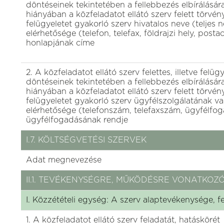
döntéseinek tekintetében a fellebbezés elbírálásár
hiányában a közfeladatot ellátó szerv felett törvén
felügyeletet gyakorló szerv hivatalos neve (teljes n
elérhetősége (telefon, telefax, földrajzi hely, posta
honlapjának címe
2. A közfeladatot ellátó szerv felettes, illetve felü
döntéseinek tekintetében a fellebbezés elbírálásár
hiányában a közfeladatot ellátó szerv felett törvén
felügyeletet gyakorló szerv ügyfélszolgálatának 
elérhetősége (telefonszám, telefaxszám, ügyfélfog
ügyfélfogadásának rendje
I.7. KÖLTSÉGVETÉSI SZERVEK
Adat megnevezése
II.1. TEVÉKENYSÉGRE, MŰKÖDÉSRE VONATKOZ
I. Közzétételi egység: A szerv alaptevékenysége, f
1. A közfeladatot ellátó szerv feladatát, hatáskörét