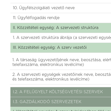
10. Ügyfélszolgálati vezető neve
11. Ügyfélfogadás rendje
II. Közzétételi egység: A szervezeti struktúra
1. A szervezeti struktúra ábrája (a szervezeti eg
III. Közzétételi egység: A szerv vezetői
1. A társaság ügyvezetőjének neve, beosztása, elér
telefaxszáma, elektronikus levélcíme)
2. A szervezeti egységek vezetőinek neve, beosztás
és telefaxszáma, elektronikus levélcíme)
I.2. A FELÜGYELT KÖLTSÉGVETÉSI SZERVEK
I.3. GAZDÁLKODÓ SZERVEZETEK