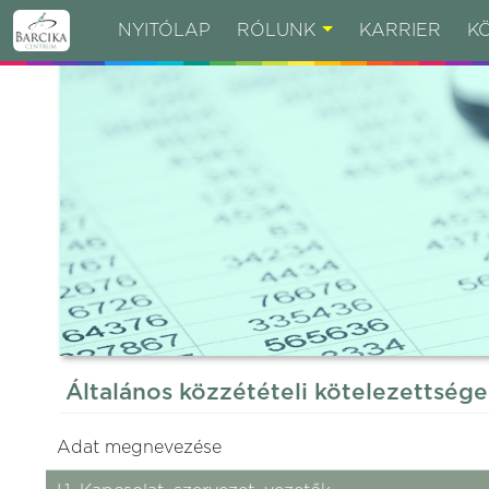
NYITÓLAP
RÓLUNK
KARRIER
K
Általános közzétételi kötelezettség
Adat megnevezése