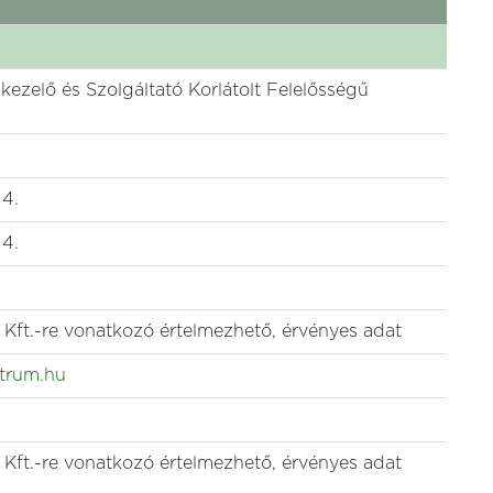
elő és Szolgáltató Korlátolt Felelősségű
 4.
 4.
ft.-re vonatkozó értelmezhető, érvényes adat
ntrum.hu
ft.-re vonatkozó értelmezhető, érvényes adat