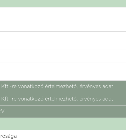
ft.-re vonatkozó értelmezhető, érvényes adat
ft.-re vonatkozó értelmezhető, érvényes adat
RV
írósága