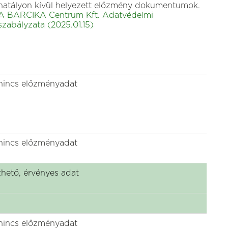
hatályon kívül helyezett előzmény dokumentumok.
A BARCIKA Centrum Kft. Adatvédelmi
szabályzata (2025.01.15)
nincs előzményadat
nincs előzményadat
hető, érvényes adat
nincs előzményadat