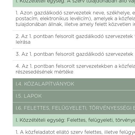
I. Közzétételi egység: A szerv tulajdonában álló 
1. Azon gazdálkodó szervezetek neve, székhelye, e
postacím, elektronikus levélcím), amelyek a közfel
tulajdonában állnak, illetve amely felett közvetlen 
2. Az 1. pontban felsorolt gazdálkodó szervezetek
leírása
3. Az 1. pontban felsorolt gazdálkodó szervezetek
4. Az 1. pontban felsorolt szervezetekben a közfela
részesedésének mértéke
I.4. KÖZALAPÍTVÁNYOK
I.5. LAPOK
I.6. FELETTES, FELÜGYELETI, TÖRVÉNYESSÉ
I. Közzétételi egység: Felettes, felügyeleti, törvén
1. A közfeladatot ellátó szerv felettes, illetve felüg