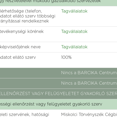
vagy részvételével működő gazdálkodó szervezetek
lérhetősége (telefon,
Tagvállalatok
adatot ellátó szerv többségi
irányítással rendelkeznek
 tevékenységi körének
Tagvállalatok
 képviselőjének neve
Tagvállalatok
datot ellátó szerv
100%
Nincs a BARCIKA Centrum K
Nincs a BARCIKA Centrum K
GI ELLENŐRZÉST VAGY FELÜGYELETET GYAKORLÓ SZE
yességi ellenőrzést vagy felügyeletet gyakorló szerv
yeleti szervének, hatósági
Miskolci Törvényszék Cégb