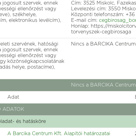
a jogosult szervek, ennek
Cím: 3525 Miskolc, Fazekas 
yességi ellenőrzést vagy
Levelezési cím: 3550 Miskol
eve), székhelye,
Központi telefonszám: +36 
cím, elektronikus levélcím),
E-mail cím:
cegbirosag_bo
Honlap: https://miskolcito
torvenyszek-cegbirosaga
gyeleti szervének, hatósági
Nincs a BARCIKA Centrum K
a jogosult szervek, ennek
yességi ellenőrzést vagy
vagy közönségkapcsolatának
adás helye, postacíme),
Nincs a BARCIKA Centrum K
Adat
Ó ADATOK
eladat- és hatásköre
A Barcika Centrum Kft. Alapítói határozatai