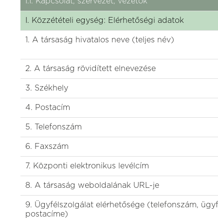
I.1. Kapcsolat, szervezet, vezetők
I. Közzétételi egység: Elérhetőségi adatok
1. A társaság hivatalos neve (teljes név)
2. A társaság rövidített elnevezése
3. Székhely
4. Postacím
5. Telefonszám
6. Faxszám
7. Központi elektronikus levélcím
8. A társaság weboldalának URL-je
9. Ügyfélszolgálat elérhetősége (telefonszám, ügy
postacíme)