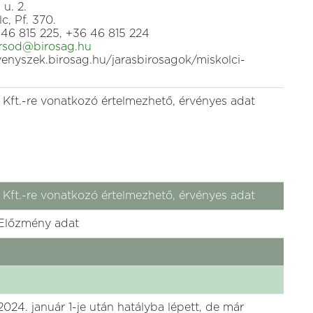
u. 2.
c, Pf. 370.
46 815 225, +36 46 815 224
rsod@birosag.hu
rvenyszek.birosag.hu/jarasbirosagok/miskolci-
ft.-re vonatkozó értelmezhető, érvényes adat
ft.-re vonatkozó értelmezhető, érvényes adat
Előzmény adat
2024. január 1-je után hatályba lépett, de már